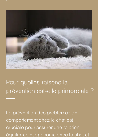
Pour quelles raisons la
prévention est-elle primordiale ?
La prévention des problèmes de
comportement chez le chat est
cruciale pour assurer une relation
équilibrée et épanouie entre le chat et